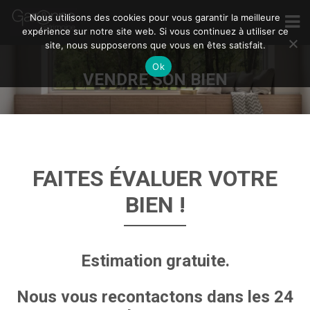
Nous utilisons des cookies pour vous garantir la meilleure
expérience sur notre site web. Si vous continuez à utiliser ce
site, nous supposerons que vous en êtes satisfait.
Ok
VENDRE SON BIEN
FAITES ÉVALUER VOTRE
BIEN !
Estimation gratuite.
Nous vous recontactons dans les 24