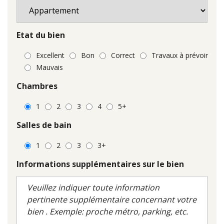
Etat du bien
Excellent
Bon
Correct
Travaux à prévoir
Mauvais
Chambres
1
2
3
4
5+
Salles de bain
1
2
3
3+
Informations supplémentaires sur le bien