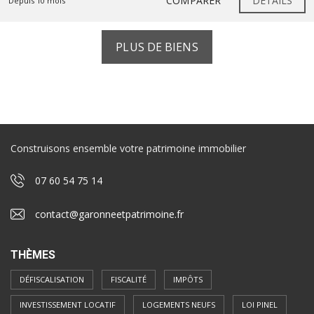
COMPARER
DÉTAILS
Depuis 10 mois
PLUS DE BIENS
Construisons ensemble votre patrimoine immobilier
07 60 54 75 14
contact@garonneetpatrimoine.fr
THÈMES
DÉFISCALISATION
FISCALITÉ
IMPÔTS
INVESTISSEMENT LOCATIF
LOGEMENTS NEUFS
LOI PINEL